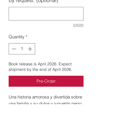
by request. (optional)
0/500
Quantity
*
Book release is April 2026. Expect
shipment by the end of April 2026.
Pre-Order
Una historia amorosa y divertida sobre
una familia y su dulce y juguetón perro.
Oreo es como muchos otros perros de
familia: realmente es amado y
fácilmente consentido. ¿Se sale con la