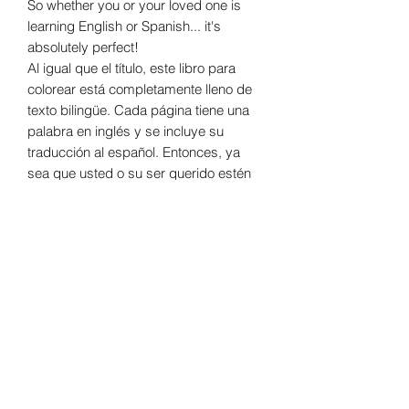
So whether you or your loved one is
learning English or Spanish... it's
absolutely perfect!
Al igual que el título, este libro para
colorear está completamente lleno de
texto bilingüe. Cada página tiene una
palabra en inglés y se incluye su
traducción al español. Entonces, ya
sea que usted o su ser querido estén
aprendiendo inglés o español... ¡es
absolutamente perfecto!
ALL sales are final. No
refunds or returns