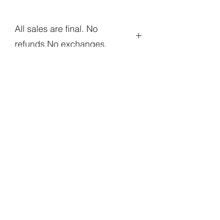
All sales are final. No
refunds.No exchanges.
1010PublishingUS@gmail.com
Atlanta Metropolitan Area, GA, USA